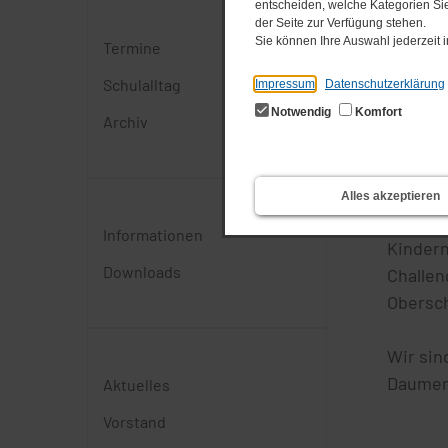
entscheiden, welche Kategorien Sie
der Seite zur Verfügung stehen.
Sie können Ihre Auswahl jederzeit
Termine
Schulalltag
Impressum
Datenschutzerklärung
Notwendig
Komfort
Archiv
Same pr
Alles akzeptieren
Wieder
Informationen
Kindern
Downloads
Challen
Obersc
Wir sin
Daumen
Aktuelles
Vorstand