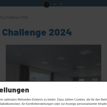
Big Challenge 2024
 Challenge 2024
ellungen
n optimales Webseiten-Erlebnis zu bieten. Dazu zählen Cookies, die für den Betri
tatistikzwecken, für Komforteinstellungen oder zur Anzeige personalisierter Inhalt