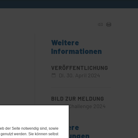
Weitere
Informationen
VERÖFFENTLICHUNG
DI,
30. April 2024
BILD ZUR MELDUNG
Big Challenge 2024
Weitere
eb der Seite notwendig sind, sowie
Meldungen
e genutzt werden. Sie können selbst