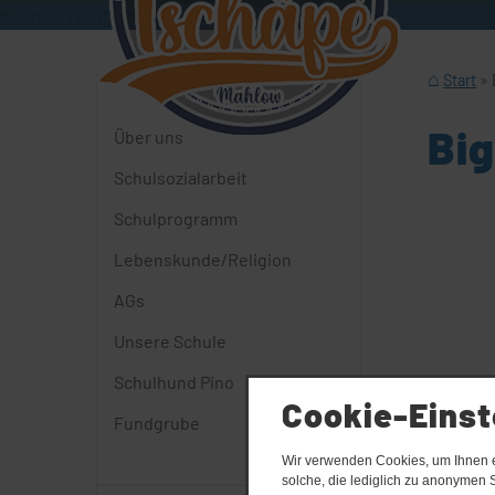
Start
Big
Über uns
Schulsozialarbeit
Schulprogramm
Lebenskunde/Religion
AGs
Unsere Schule
Schulhund Pino
Cookie-Einst
Fundgrube
Wir verwenden Cookies, um Ihnen ei
solche, die lediglich zu anonymen S