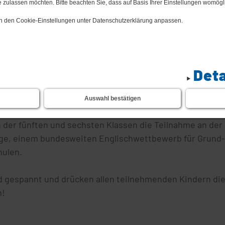
 zulassen möchten. Bitte beachten Sie, dass auf Basis Ihrer Einstellungen womögli
 in den Cookie-Einstellungen unter Datenschutzerklärung anpassen.
Deta
ocedure as ervery year...
Auswahl bestätigen
 spendierte die Gemeinde Blankenfelde-Mahlow unseren
 der fünften und sechsten Klassen die Teilnahme an der
ge, einem bundesweiten Englischwettbewerb für Grund-
hulen.
d gespannt und drücken allen teilnehmenden Kindern di
!